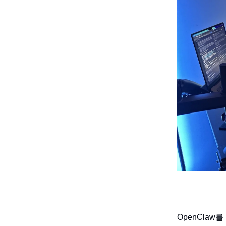
OpenClaw를