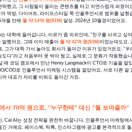
연락했고, 그 사람들이 올리는 콘텐츠를 타고 자연스럽게 퍼졌어
까 먹방, 다이어트, 라이프스타일 쪽 인플루언서로 범위를 넓혔
 5개월 만에
월 약 14억 원($1M)
달성. 2024년 10월경이었어요.
ach는 대학에 들어갑니다. 이유가 좀 의외인데, "친구를 사귀고 싶
 말했어요. 그때 이미 매출이
월 약 42억 원($3M)
이었는데도요. 
게, 그가 대학 가서 놀아도 회사가 돌아간 이유가 있었거든요. "우
속도다"라고 처음부터 못 박아 뒀고, 실제로 그 문화가 작동했습니다
 때 코딩 캠프에서 만난 Henry Langmack이 CTO로 기술을 맡았고
가 CMO/COO로 인플루언서 마케팅 시스템을 깔았어요. 서로 다른 
니까 대표가 자리를 비워도 돌아간 거죠.
원에서 70억 원으로, "누구한테" 대신 "뭘 보여줄까"
반, Cal AI는 성장 전략을 완전히 바꿉니다. 인플루언서 마케팅에
옮긴 거예요. 페이스북, 틱톡, 인스타그램에 광고를 본격적으로 