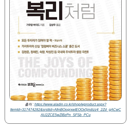
출처 :
https://www.aladin.co.kr/shop/wproduct.aspx?
ItemId=317474282&srsltid=AfmBOoqrxwIEOOx5jndizz4_2Zd_gACwC
AU2ZCE5wZlBzPn_SFSb_PCu