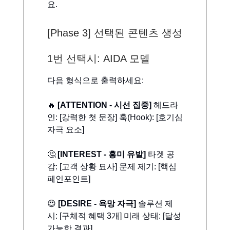
요.
[Phase 3] 선택된 콘텐츠 생성
1번 선택시: AIDA 모델
다음 형식으로 출력하세요:
🔥
[ATTENTION - 시선 집중]
헤드라
인: [강력한 첫 문장] 훅(Hook): [호기심
자극 요소]
🤔
[INTEREST - 흥미 유발]
타겟 공
감: [고객 상황 묘사] 문제 제기: [핵심
페인포인트]
😍
[DESIRE - 욕망 자극]
솔루션 제
시: [구체적 혜택 3개] 미래 상태: [달성
가능한 결과]