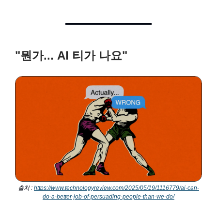
"뭔가... AI 티가 나요"
출처 :
https://www.technologyreview.com/2025/05/19/1116779/ai-can-
do-a-better-job-of-persuading-people-than-we-do/