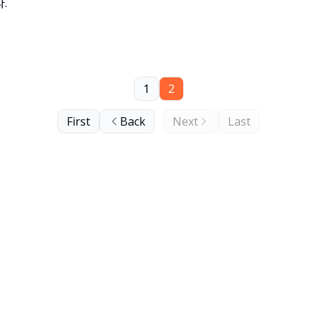
ᅡ.
1
2
First
Back
Next
Last